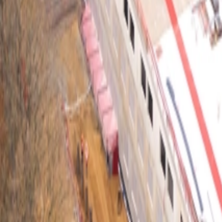
À propos
Carrières
Projets
Actualités
Contact
Trouver un bien
fr
Félix Giorgetti